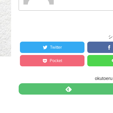
シ
Twitter
Pocket
okuto