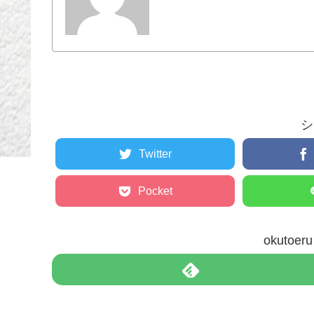
シ
Twitter
Pocket
okuto