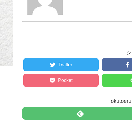
シ
Twitter
Pocket
okuto