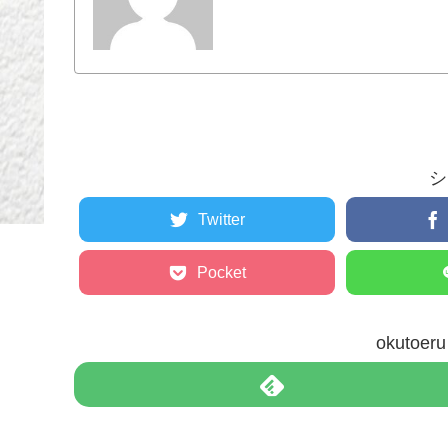
シ
Twitter
Pocket
okuto