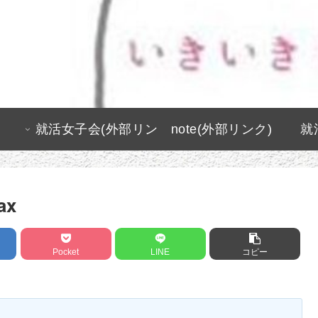
就活女子会(外部リン
note(外部リンク)
就
ク)
ax
Pocket
LINE
コピー