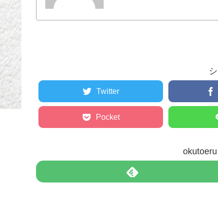
シ
Twitter
Pocket
okuto