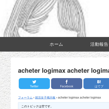
ホーム
活動報告
acheter logimax acheter logim
Twitter
Facebook
はてブ
フォーラム
›
就活女子掲示板
›
acheter logimax acheter logimax
このトピックは空です。