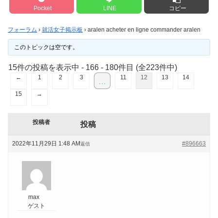
Pocket
LINE
コピー
フォーラム
›
就活女子掲示板
›
aralen acheter en ligne commander aralen
このトピックは空です。
15件の投稿を表示中 - 166 - 180件目 (全223件中)
←
1
2
3
11
12
13
14
…
15
→
投稿者
投稿
2022年11月29日 1:48 AM
#896663
返信
max
ゲスト