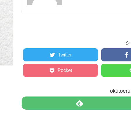
シ
Twitter
Pocket
okuto