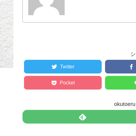
シ
Twitter
Pocket
okuto