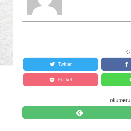
シ
Twitter
Pocket
okuto