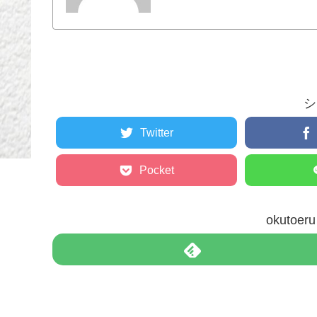
シ
Twitter
Pocket
okuto