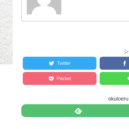
シ
Twitter
Pocket
okuto