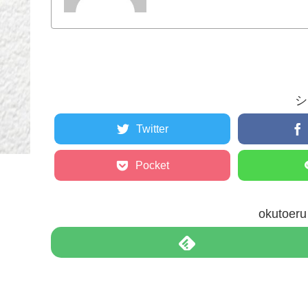
シ
Twitter
Pocket
okuto