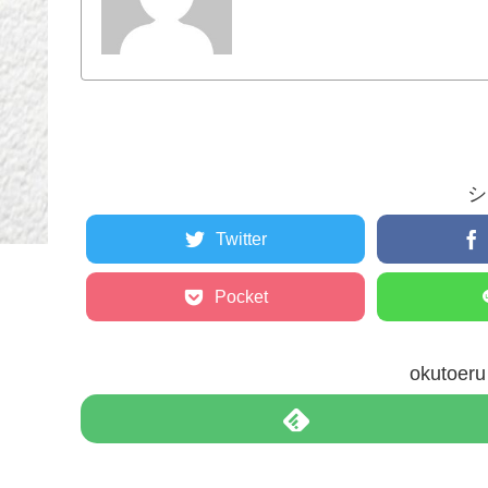
シ
Twitter
Pocket
okuto