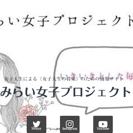
Twitter
Instagram
YouTube