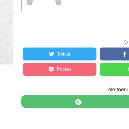
シ
Twitter
Pocket
okuto