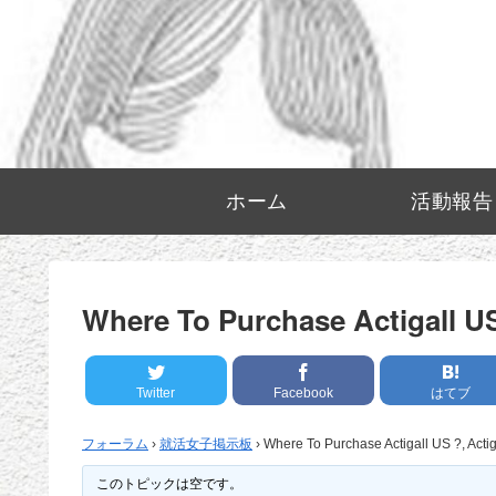
ホーム
活動報告
Where To Purchase Actigall U
Twitter
Facebook
はてブ
フォーラム
›
就活女子掲示板
›
Where To Purchase Actigall US ?, Act
このトピックは空です。