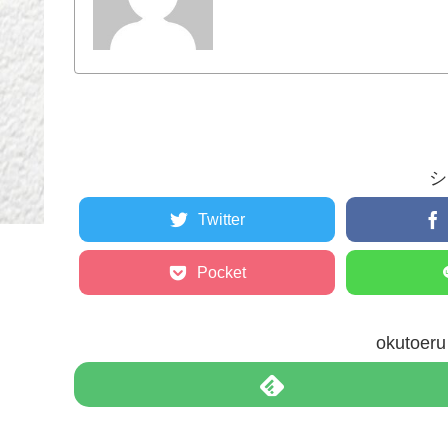
シ
Twitter
Pocket
okuto