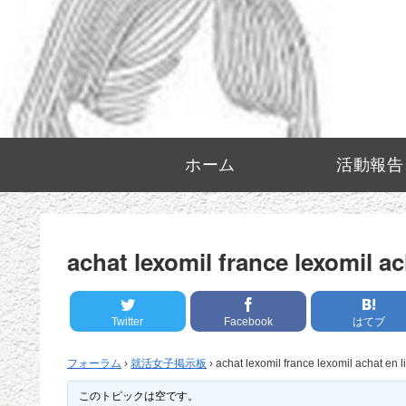
ホーム
活動報告
achat lexomil france lexomil ac
Twitter
Facebook
はてブ
フォーラム
›
就活女子掲示板
›
achat lexomil france lexomil achat en l
このトピックは空です。