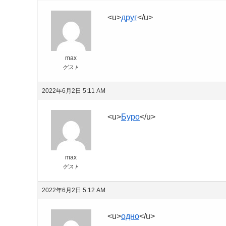
<u>
друг
</u>
max
ゲスト
2022年6月2日 5:11 AM
<u>
Буро
</u>
max
ゲスト
2022年6月2日 5:12 AM
<u>
одно
</u>