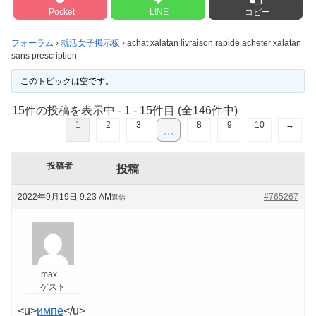
Pocket
LINE
コピー
フォーラム
›
就活女子掲示板
›
achat xalatan livraison rapide acheter xalatan
sans prescription
このトピックは空です。
15件の投稿を表示中 - 1 - 15件目 (全146件中)
1
2
3
8
9
10
→
…
投稿者
投稿
2022年9月19日 9:23 AM
#765267
返信
max
ゲスト
<u>
импе
</u>