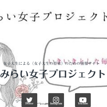
Twitter
Instagram
YouTube