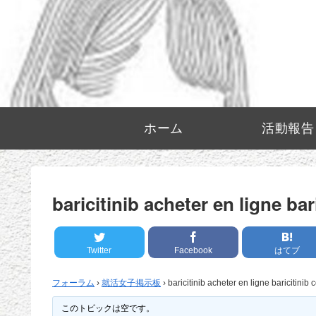
ホーム
活動報告
baricitinib acheter en ligne b
Twitter
Facebook
はてブ
フォーラム
›
就活女子掲示板
›
baricitinib acheter en ligne baricitini
このトピックは空です。