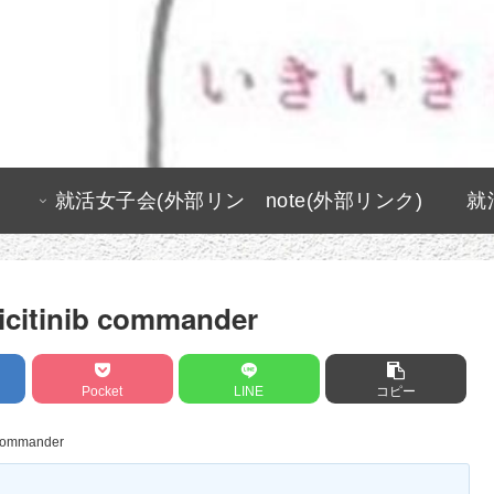
就活女子会(外部リン
note(外部リンク)
就
ク)
aricitinib commander
Pocket
LINE
コピー
b commander