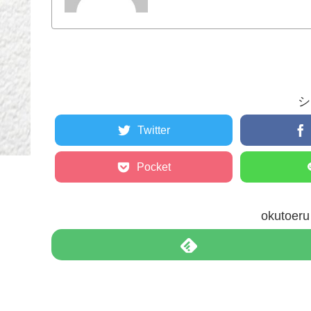
シ
Twitter
Pocket
okuto