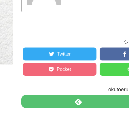
シ
Twitter
Pocket
okuto