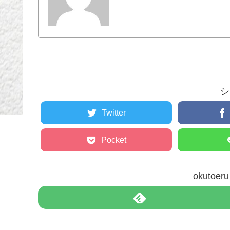
シ
Twitter
Pocket
okuto