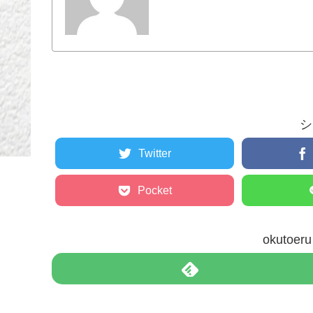
シ
Twitter
Pocket
okuto