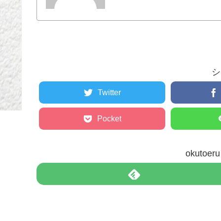
シ
Twitter
Pocket
okuto