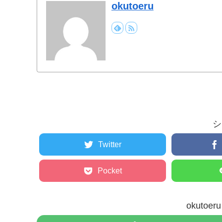
okutoeru
シ
Twitter
Pocket
okuto