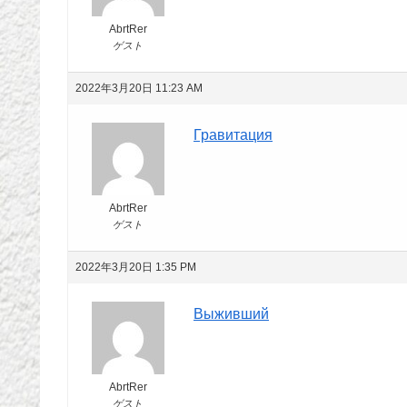
AbrtRer
ゲスト
2022年3月20日 11:23 AM
Гравитация
AbrtRer
ゲスト
2022年3月20日 1:35 PM
Выживший
AbrtRer
ゲスト