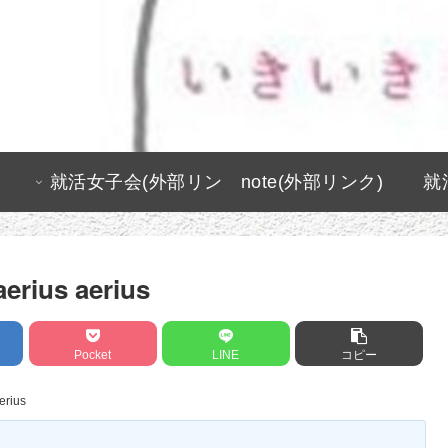
就活女子会(外部リン
note(外部リンク)
就
ク)
aerius aerius
Pocket
LINE
コピー
erius