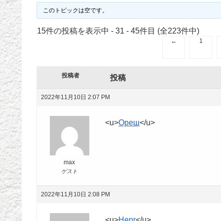
このトピックは空です。
15件の投稿を表示中 - 31 - 45件目 (全223件中)
←
1
投稿者
投稿
2022年11月10日 2:07 PM
<u>
Ореш
</u>
max
ゲスト
2022年11月10日 2:08 PM
<u>
Henr
</u>