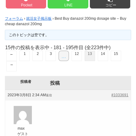
Pocket
LINE
コピー
フォーラム
›
就活女子掲示板
›
Best Buy danazol 200mg dosage site – Buy
cheap danazol 200mg
このトピックは空です。
15件の投稿を表示中 - 181 - 195件目 (全223件中)
←
1
2
3
12
13
14
15
…
→
投稿者
投稿
2023年3月8日 2:34 AM
#1033691
返信
max
ゲスト