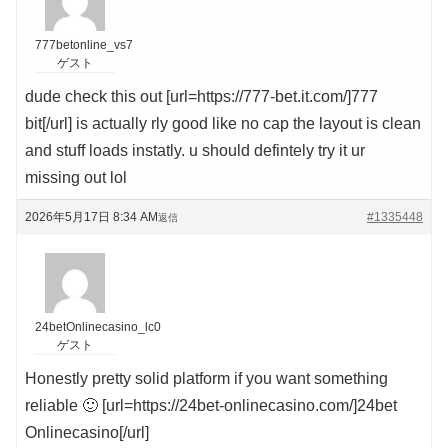
777betonline_vs7
ゲスト
dude check this out [url=https://777-bet.it.com/]777
bit[/url] is actually rly good like no cap the layout is clean
and stuff loads instatly. u should defintely try it ur
missing out lol
2026年5月17日 8:34 AM
#1335448
返信
24betOnlinecasino_lc0
ゲスト
Honestly pretty solid platform if you want something
reliable 🙂 [url=https://24bet-onlinecasino.com/]24bet
Onlinecasino[/url]