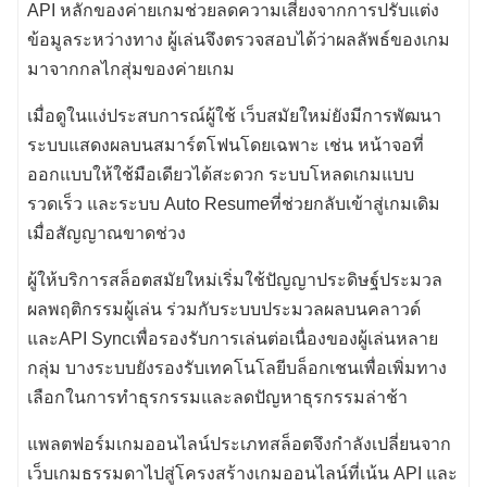
API หลักของค่ายเกมช่วยลดความเสี่ยงจากการปรับแต่ง
ข้อมูลระหว่างทาง ผู้เล่นจึงตรวจสอบได้ว่าผลลัพธ์ของเกม
มาจากกลไกสุ่มของค่ายเกม
เมื่อดูในแง่ประสบการณ์ผู้ใช้ เว็บสมัยใหม่ยังมีการพัฒนา
ระบบแสดงผลบนสมาร์ตโฟนโดยเฉพาะ เช่น หน้าจอที่
ออกแบบให้ใช้มือเดียวได้สะดวก ระบบโหลดเกมแบบ
รวดเร็ว และระบบ Auto Resumeที่ช่วยกลับเข้าสู่เกมเดิม
เมื่อสัญญาณขาดช่วง
ผู้ให้บริการสล็อตสมัยใหม่เริ่มใช้ปัญญาประดิษฐ์ประมวล
ผลพฤติกรรมผู้เล่น ร่วมกับระบบประมวลผลบนคลาวด์
และAPI Syncเพื่อรองรับการเล่นต่อเนื่องของผู้เล่นหลาย
กลุ่ม บางระบบยังรองรับเทคโนโลยีบล็อกเชนเพื่อเพิ่มทาง
เลือกในการทำธุรกรรมและลดปัญหาธุรกรรมล่าช้า
แพลตฟอร์มเกมออนไลน์ประเภทสล็อตจึงกำลังเปลี่ยนจาก
เว็บเกมธรรมดาไปสู่โครงสร้างเกมออนไลน์ที่เน้น API และ