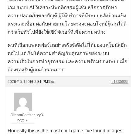
เกม ระบบ AI วิเคราะห์พฤติกรรมผู้เล่น หรือการรักษา
ความปลอดภัยของบัญชี ผู้ให้บริการที่มีระบบหลังบ้านแข็ง
แรงและเชื่อมต่อกับค่ายเกมโดยตรงจะตอบโจทย์ผู้เล่นได้ดี
กว่าเว็บทั่วไปที่ยังใช้เซิร์ฟเวอร์ที่เพิ่มความหน่วง
คนที่เลือกแพลตฟอร์มอย่างจริงจังจึงไม่ได้มองแค่โบนัสอีก
ต่อไป แต่เริ่มให้ความสำคัญกับคุณภาพของระบบ
ความเร็วในการทำธุรกรรม และความพร้อมของระบบเมื่อ
ต้องรองรับผู้เล่นจำนวนมาก
2026年5月20日 2:31 PM
#1335885
返信
DreamCatcher_zy3
ゲスト
Honestly this is the most chill game I’ve found in ages