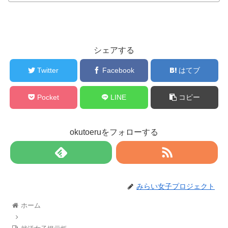
シェアする
Twitter
Facebook
はてブ
Pocket
LINE
コピー
okutoeruをフォローする
みらい女子プロジェクト
ホーム