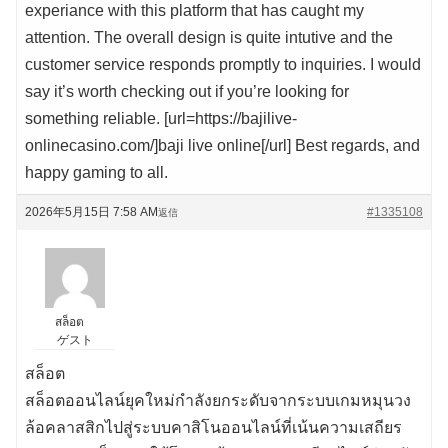
experiance with this platform that has caught my
attention. The overall design is quite intutive and the
customer service responds promptly to inquiries. I would
say it’s worth checking out if you’re looking for
something reliable. [url=https://bajilive-
onlinecasino.com/]baji live online[/url] Best regards, and
happy gaming to all.
2026年5月15日 7:58 AM
#1335108
返信
สล็อต
ゲスト
สล็อต
สล็อตออนไลน์ยุคใหม่กำลังยกระดับจากระบบเกมหมุนวง
ล้อคลาสสิกไปสู่ระบบคาสิโนออนไลน์ที่เน้นความเสถียร