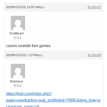
2026年5月22日 10:05 AM
#1336142
返信
ScottBeard
ゲスト
casino roulette free games
2026年5月22日 7:13 PM
#1336196
返信
Robertcar
ゲスト
https://listji.com/index.php?
page=user&action=pub_profile&id=78991&item_type=a
ctive&per_page=16