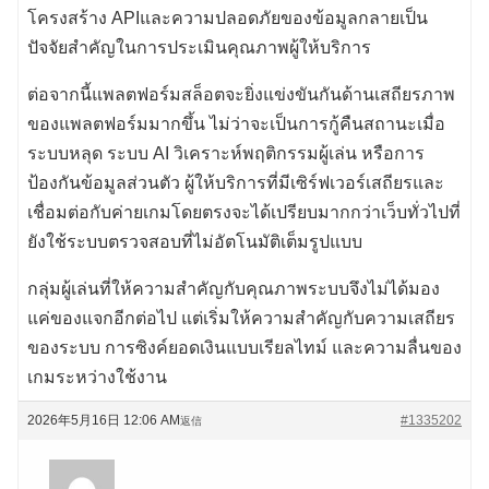
โครงสร้าง APIและความปลอดภัยของข้อมูลกลายเป็น
ปัจจัยสำคัญในการประเมินคุณภาพผู้ให้บริการ
ต่อจากนี้แพลตฟอร์มสล็อตจะยิ่งแข่งขันกันด้านเสถียรภาพ
ของแพลตฟอร์มมากขึ้น ไม่ว่าจะเป็นการกู้คืนสถานะเมื่อ
ระบบหลุด ระบบ AI วิเคราะห์พฤติกรรมผู้เล่น หรือการ
ป้องกันข้อมูลส่วนตัว ผู้ให้บริการที่มีเซิร์ฟเวอร์เสถียรและ
เชื่อมต่อกับค่ายเกมโดยตรงจะได้เปรียบมากกว่าเว็บทั่วไปที่
ยังใช้ระบบตรวจสอบที่ไม่อัตโนมัติเต็มรูปแบบ
กลุ่มผู้เล่นที่ให้ความสำคัญกับคุณภาพระบบจึงไม่ได้มอง
แค่ของแจกอีกต่อไป แต่เริ่มให้ความสำคัญกับความเสถียร
ของระบบ การซิงค์ยอดเงินแบบเรียลไทม์ และความลื่นของ
เกมระหว่างใช้งาน
2026年5月16日 12:06 AM
#1335202
返信