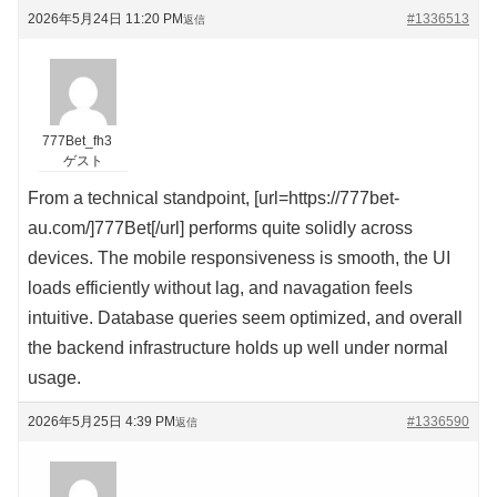
2026年5月24日 11:20 PM
#1336513
返信
777Bet_fh3
ゲスト
From a technical standpoint, [url=https://777bet-
au.com/]777Bet[/url] performs quite solidly across
devices. The mobile responsiveness is smooth, the UI
loads efficiently without lag, and navagation feels
intuitive. Database queries seem optimized, and overall
the backend infrastructure holds up well under normal
usage.
2026年5月25日 4:39 PM
#1336590
返信