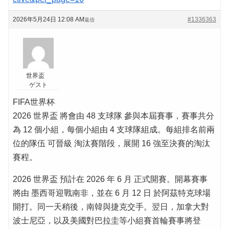
2026年5月24日 12:08 AM
#1336363
返信
世界盃
ゲスト
FIFA世界杯
2026 世界盃 將會由 48 支球隊 參與本屆賽事，賽事共分
為 12 個小組，每個小組由 4 支球隊組成。每組排名前兩
位的隊伍 可晉級 淘汰賽階段，展開 16 強至決賽的淘汰
賽程。
2026 世界盃 預計在 2026 年 6 月 正式開賽。開幕賽事
將由 墨西哥迎戰南非，並在 6 月 12 日 於阿茲特克球場
開打。同一天稍後，南韓與捷克交手。翌日，加拿大對
波士尼亞，以及美國對巴拉圭等小組賽首輪賽事將登