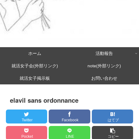
ホーム
活動報告
就活女子会(外部リンク)
note(外部リンク)
就活女子掲示板
お問い合わせ
elavil sans ordonnance
Twitter
Facebook
はてブ
Pocket
LINE
コピー