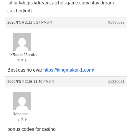
lol [url=https://dreamcatcher-game.com/]play dream
catcher[/url]
2026年5月21日 5:27 PM
#1336022
返信
XRumer23oreks
ゲスト
Best casino evar
https://kingmaker-1.com/
2026年5月21日 11:40 PM
#1336071
返信
Robertcet
ゲスト
bonus codes for casino